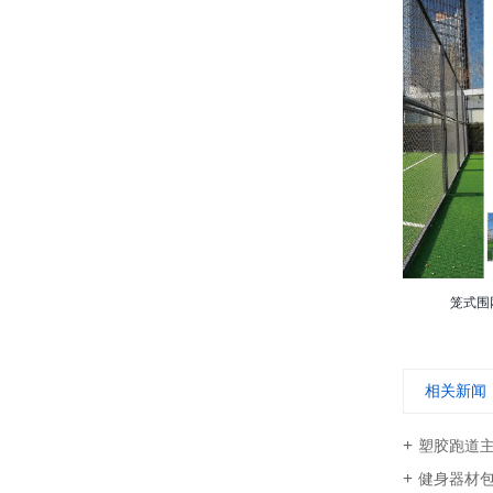
器材系列
笼式围网/笼式多功能运动场
笼式围
相关新闻
塑胶跑道
健身器材