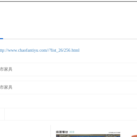
ttp://www.chaofantiyu.com//?list_26/256.html
市家具
市家具