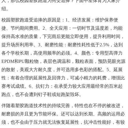
人，那么校园塑胶跑道为何受追捧？下面中星体育为大家介
绍。
校园塑胶跑道受追捧的原因是：1、经济发展：维护保养便
捷、节约期间费用。2、全天应用：一切时节及温度差，均能
保持高水准的质量，下完雨后更能立即使用，提升利用时间，
提升场所利用率。3、耐磨性能：耐磨性耗性低于2.5%，达到
各个学校长期，高使用频率的必须。4、颜色：专用型高弹力
EPDM和PU颗粒物，表层色调温和，颗粒表面，预防晃眼光源
的散射，美观大方耐久度，并可选用多色彩的搭配。5、延展
性：有着合理的延展性及回弹力，可减小精力的耗费，增强比
赛考试成绩。6、抗钉力：在承受力较大应用最经常的百米起
跑点，也不会遭到钉子鞋或短跑架毁坏。
伴随着塑胶跑道技术性的持续完善，特性也在不停的被改进，
耐磨损的并且更为节能环保。还可以达到长期、高频的运用必
须，也不会由于压力就无法恢复延展性，抗冲击性能好，有较