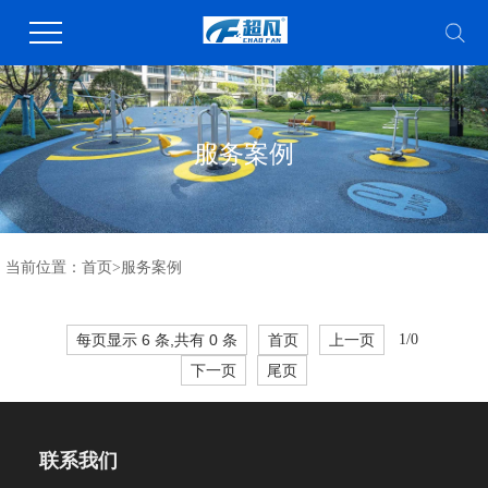
服务案例
当前位置：
首页
>
服务案例
每页显示 6 条,共有 0 条
首页
上一页
1/0
下一页
尾页
联系我们