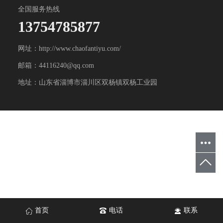
全国服务热线
13754785877
网址：http://www.chaofantiyu.com/
邮箱：44116240@qq.com
地址：山东省淄博市淄川区双杨镇双杨工业园
首页
电话
联系